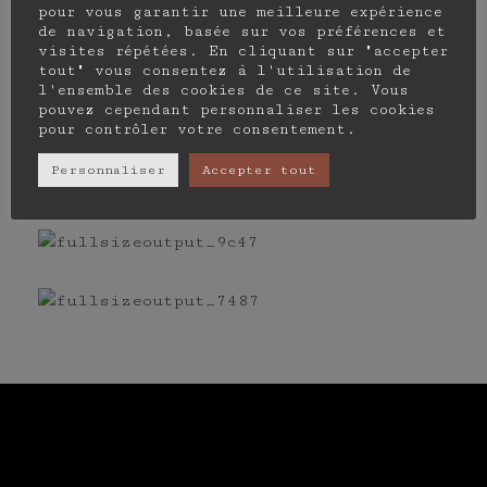
pour vous garantir une meilleure expérience
de navigation, basée sur vos préférences et
Vous aimerez
visites répétées. En cliquant sur "accepter
tout" vous consentez à l'utilisation de
€
50.00
l'ensemble des cookies de ce site. Vous
pouvez cependant personnaliser les cookies
aussi
pour contrôler votre consentement.
€
10.00
Ajouter au
Personnaliser
Accepter tout
panier
Ajouter au
panier
ˡLͣeᶠ ͬWͥᶰoᵍrͧkͣˡsͤhop