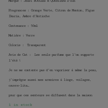
Marque : JEUDI BOUGIES & QUARTIERS D’ETE
Fragrances : Orange Verte, Citron de Menton, Figue
Ikaria, Ambre d’Antioche
Contenance : 50ml
Matière : Verre
Coloris : Transparent
Avis de Cat : Les seuls parfums que l’on supporte
l’été !
Je ne me contente pas d’en vaporiser à même la peau,
j’imprègne aussi mes armoires à linge, voilages,
couvre-lits…
pour que ces senteurs se diffusent dans la maison
1 in stock