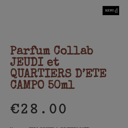
MENU
La Fringuale*
se dit d'une faim de fringues
ope
Parfum Collab
JEUDI et
QUARTIERS D’ETE
CAMPO 50ml
€
28.00