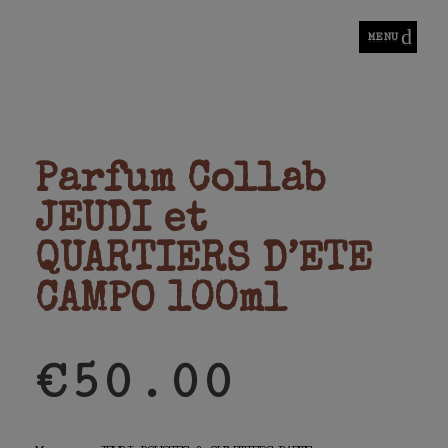
MENU
La Fringuale*
se dit d'une faim de fringues
ope
ope
Parfum Collab
JEUDI et
QUARTIERS D’ETE
CAMPO 100ml
€
50.00