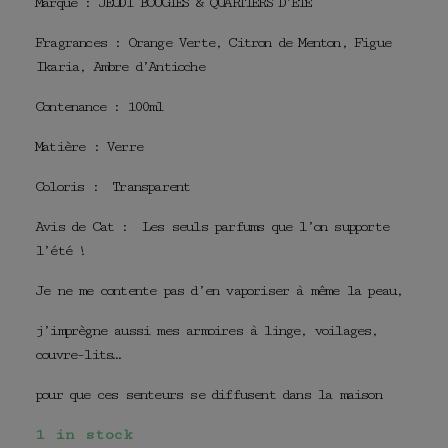
Marque : JEUDI BOUGIES & QUARTIERS D’ETE
Fragrances : Orange Verte, Citron de Menton, Figue
Ikaria, Ambre d’Antioche
Contenance : 100ml
Matière : Verre
Coloris : Transparent
Avis de Cat : Les seuls parfums que l’on supporte
l’été !
Je ne me contente pas d’en vaporiser à même la peau,
j’imprègne aussi mes armoires à linge, voilages,
couvre-lits…
pour que ces senteurs se diffusent dans la maison
1 in stock