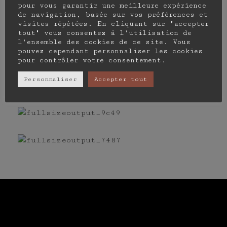
pour vous garantir une meilleure expérience
de navigation, basée sur vos préférences et
Vous aimerez
visites répétées. En cliquant sur "accepter
tout" vous consentez à l'utilisation de
€
28.00
l'ensemble des cookies de ce site. Vous
pouvez cependant personnaliser les cookies
aussi
pour contrôler votre consentement.
€
10.00
Ajouter au
Personnaliser
Accepter tout
panier
Ajouter au
panier
ˡLͣeᶠ ͬWͥᶰoᵍrͧkͣˡsͤhop