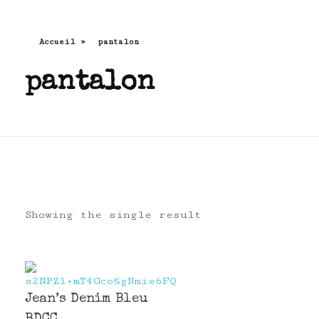
Accueil
»
pantalon
La Fringuale*
se dit d'une faim de fringues
pantalon
Showing the single result
Jean’s Denim Bleu