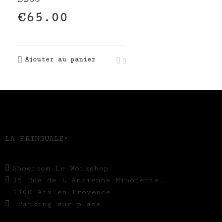
BDCC
€
65.00
Ajouter au panier
ˡLͣeᶠ ͬWͥᶰoᵍrͧkͣˡsͤhop
LA FRINGUALE*
Showroom Le Workshop
35 Rue de L'Ancienne Minoterie,
1300 Aix en Provence
Parking sur place