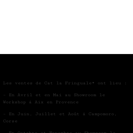
Les ventes de Cat la Fringuale* ont lieu :
– En Avril et en Mai au Showroom le
Workshop à Aix en Provence
– En Juin, Juillet et Août à Campomoro,
Corse
– En Octobre et Novembre au Showroom le